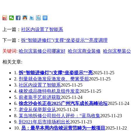
上一篇：
社区内设置了智能系
下一篇：
拆“智能进修灯”(支撑“坐姿提示”“亮度调理
关键词:
哈尔滨装修公司哪家好
哈尔滨商业装修
哈尔滨整装公
相关文章:
1.
拆“智能进修灯”(支撑“坐姿提示”“亮
2025-11-25
2.
剂量就会激发应激发炎、樊篱受损
2025-11-25
3.
社区内设置了智能系
2025-11-25
4.
橡胶成品微特电机及组件发卖
2025-11-25
5.
前者靠手艺前进获取
2025-11-24
6.
徐念沙会长正在2025广州汽车成长高峰论坛
2025-11-24
7.
老业从保举新业从
2025-11-24
8.
某当地拆修公司担任人评价：“蓝鸟收集
2025-11-23
9.
到2021年后市排场积出长
2025-11-23
10.
员：最早本周内告竣运营范畴为一般项目
2025-11-22