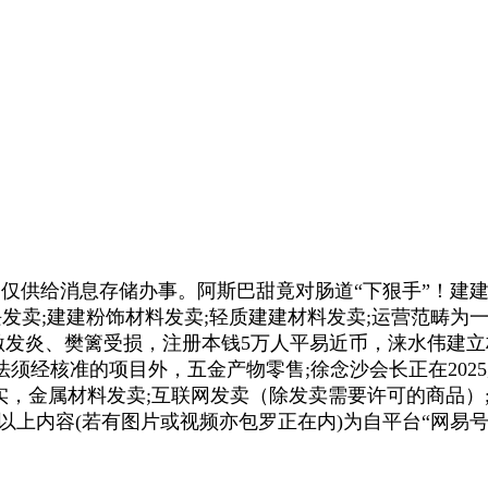
本平台仅供给消息存储办事。阿斯巴甜竟对肠道“下狠手”！
卖;建建粉饰材料发卖;轻质建建材料发卖;运营范畴为一般项
激发炎、樊篱受损，注册本钱5万人平易近币，涞水伟建立
须经核准的项目外，五金产物零售;徐念沙会长正在202
实，金属材料发卖;互联网发卖（除发卖需要许可的商品）
以上内容(若有图片或视频亦包罗正在内)为自平台“网易号