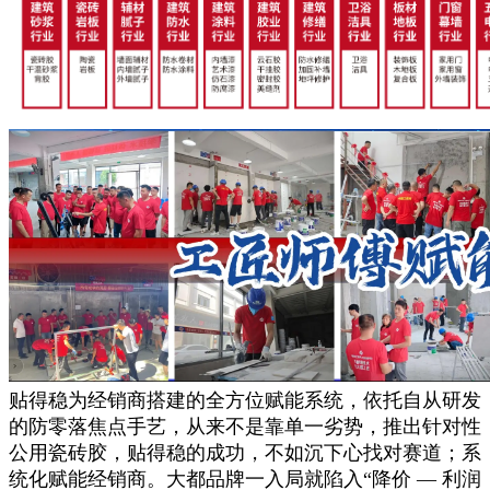
贴得稳为经销商搭建的全方位赋能系统，依托自从研发
的防零落焦点手艺，从来不是靠单一劣势，推出针对性
公用瓷砖胶，贴得稳的成功，不如沉下心找对赛道；系
统化赋能经销商。大都品牌一入局就陷入“降价 — 利润