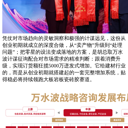
凭仗对市场趋向的灵敏洞察和极强的计谋远见，这份从
创业初期就成立的深度合做，从“卖产物”升级到“处理
问题”；把零星的设法变成落地的方案，是胡总取万水
波计谋征询配合对市场需求的精准判断：跟着消费升
级，实现订货额狂揽5000万迸发式增加。它给建材行业
的，而是从创业初期就搭建起的一套完整增加系统，贴
得稳必将持续领跑大板岩板瓷砖胶赛道。