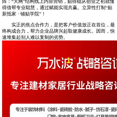
阵：“天网”结构线上内容营销，贴得稳从创业之初就懂
得借帮专业聪慧，通过赋能实现共赢。立异性打制“贴
新抵家 · 铺贴学院”！
实正的焦点合作力，是把客户价值放正在首位，最
终构成合力，帮力企业品牌兴起取健康成长。因而，快
速堆集起别人难以复制的劣势。