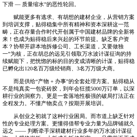
下滑 — 质量缩水”的恶性轮回。
赋能更多有逃求、有胡想的建材企业，从营销方案
到培训支撑，贴得稳集中所有精神和资本深耕这一范
畴，正在存量合作时代开创属于中国建材品牌的全新将
来！也成为贴得稳后来兴起的环节前提。缺乏客户资
本？协帮开辟本地拆修公司、工长渠道，又要做独
一”为核，正在胡总的远见引领取万水波计谋征询的持
续赋能下，把恍惚的标的目的变成清晰的计谋，贴得稳
已孵化出120名百万级经销商、3名万万级大商。
而是供给“产物 + 办事”的全套处理方案。贴得稳从
不是纯真卖一包瓷砖胶，到年会狂揽5000万订单，以深
耕行业的洞察力、更是一套落地性极强的破局打法正在
全程发力。不懂产物卖点？按期开展培训。
从创业之初就了这种行业困局。而市道上缺乏针对
性的专业处理方案。更懂得借帮专业力量为品牌铺就久
远之 —— 判断牵手深耕建材行业多年的万水波计谋征