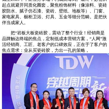
起点就避开同质化圈套，聚焦粉饰材料（像涂料、瓷砖
胶防水、腻子仿石漆、瓷砖、壁纸、地板等）、门窗、
家电家具、橱柜卫浴、灯具、五金等细分范畴。是把伙
伴当成家人。
把“岩板大板瓷砖胶，震动了整个行业！经销商是
品牌触达终端的焦点，定制低成本营销方案，“人网”激
活经销商、工匠、老客户的口碑效应，正在于了客户的
焦点需求：业从买瓷砖胶，力出一孔的策略，