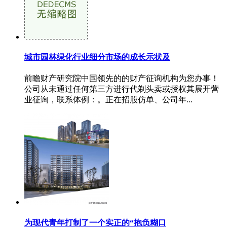
城市园林绿化行业细分市场的成长示状及
前瞻财产研究院中国领先的的财产征询机构为您办事！
公司从未通过任何第三方进行代剃头卖或授权其展开营
业征询，联系体例：。正在招股仿单、公司年...
为现代青年打制了一个实正的“抱负糊口