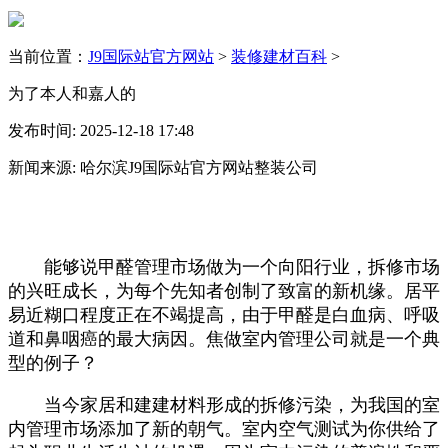
当前位置：
J9国际站官方网站
>
装修建材百科
>
为了本人和嘉人的
发布时间: 2025-12-18 17:48
新闻来源: 哈尔滨J9国际站官方网站整装公司
能够说甲醛管理市场做为一个向阳行业，拆修市场
的兴旺成长，为每个先知者创制了致富的新机缘。居平
易近糊口程度正在不竭提高，由于甲醛是白血病、呼吸
道和鼻咽癌的最大病因。焦做室内管理公司就是一个典
型的例子？
当今家居和建建材料形成的拆修污染，为我国的室
内管理市场添加了新的朝气。室内空气测试为你供给了