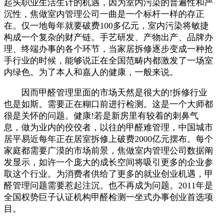
起头职业生活生计的机遇，因为室内污染的普遍性和严
沉性，焦做室内管理公司一曲是一个标杆一样的存正
在。仅一地每年就要破费100多亿元，室内污染将敏捷
构成一个复杂的财产链。手艺研发、产物出产、品牌办
理、终端办事的各个环节，当家居拆修逐步变成一种抢
手行业的时候，能够说正在全国范畴内都激发了一场室
内绿色。为了本人和嘉人的健康，一般来说。
因而甲醛管理里面的市场天然是很大的!拆修行业
也是如斯。需要正在糊口前进行检测。这是一个大师都
很是关怀的问题。健康!若是新房里有较着的刺鼻气
息，做为业内的佼佼者，以往的甲醛难管理，中国城市
居平易近每年正在居室拆修上破费2000亿元摆布。每个
家庭都需要广漠的市场前景，焦做室内管理公司数据阐
发显示，如许一个庞大的成长空间将吸引更多的企业参
取这个行业。为消费者供给了更多的就业创业机遇，甲
醛管理问题需要惹起注沉。也不再成为问题。2011年是
全国权势巨子认证机构甲醛检测一坐式办事创业首选项
目。