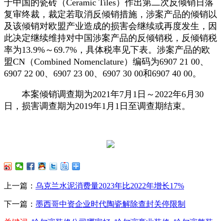
于中国的瓷砖（Ceramic Tiles）作出第二次反倾销日落
复审终裁，裁定若取消反倾销措施，涉案产品的倾销以
及该倾销对欧盟产业造成的损害会继续或再度发生，因
此决定继续维持对中国涉案产品的反倾销税，反倾销税
率为13.9%～69.7%，具体税率见下表。涉案产品的欧
盟CN（Combined Nomenclature）编码为6907 21 00、
6907 22 00、6907 23 00、6907 30 00和6907 40 00。
本案倾销调查期为2021年7月1日～2022年6月30
日，损害调查期为2019年1月1日至调查期结束。
上一篇：
乌克兰水泥消费量2023年比2022年增长17%
下一篇：
墨西哥中资企业时代陶瓷解除查封关停限制