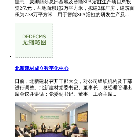
据悉，蒙娜丽莎总部基地及智能SPA浴缸生产项目总投
资2亿元，占地面积超2万平方米，拟建2栋厂房，建筑面
积为7.38万平方米，用于智能SPA浴缸的研发生产及...
北新建材成立数字化中心
日前，北新建材召开干部大会，对公司组织机构及干部
进行调整。北新建材党委书记、董事长、总经理管理出
席会议并讲话；党委副书记、董事、工会主席...