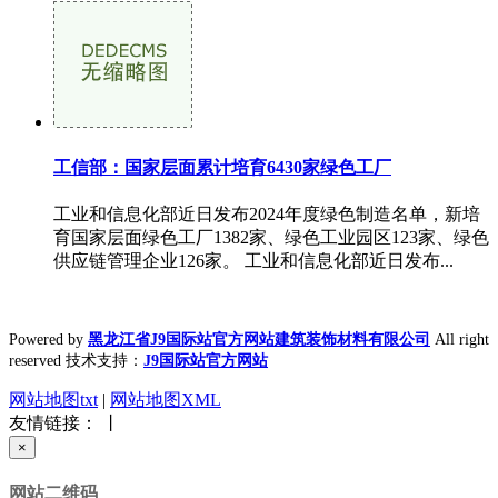
工信部：国家层面累计培育6430家绿色工厂
工业和信息化部近日发布2024年度绿色制造名单，新培
育国家层面绿色工厂1382家、绿色工业园区123家、绿色
供应链管理企业126家。 工业和信息化部近日发布...
Powered by
黑龙江省J9国际站官方网站建筑装饰材料有限公司
All right
reserved 技术支持：
J9国际站官方网站
网站地图txt
|
网站地图XML
友情链接： 丨
×
网站二维码