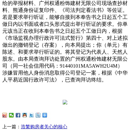
给的举报材料、广州权通粉饰建材无限公司现场查抄材
料、熊通身份证复印件、《司法判定看法书》等佐证。
若是要求举行听证，能够自接到本奉告书之日起五个工
做日内以书面或者口头形式提出举行听证的要求。你单
元该当正在收到本奉告书之日起五个工做日内，根据
《市场监视办理行政许可法式暂行》第四十、对上述拟
做出的撤销登记（存案），向本局提出；你（单元）有
陈述、和要求举行听证的。将其登记为代表人、天然人
股东。由本局查询拜访处置的广州权通粉饰建材无限公
司（同一社会信用代码：91440101MA5AWH2U4M）
涉嫌冒用他人身份消息取得公司登记一案，根据《中华
人平易近国行政许可法》，已查询拜访终结。
上一篇：
浩繁购房者关心的核心