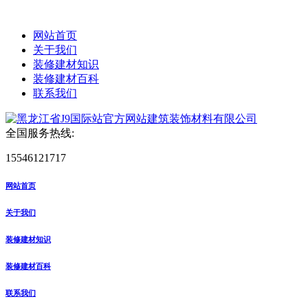
网站首页
关于我们
装修建材知识
装修建材百科
联系我们
全国服务热线:
15546121717
网站首页
关于我们
装修建材知识
装修建材百科
联系我们