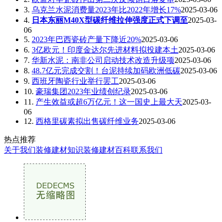
3.
乌克兰水泥消费量2023年比2022年增长17%
2025-03-06
4.
日本东丽M40X型碳纤维拉伸强度正式下调至
2025-03-
06
5.
2023年巴西瓷砖产量下降近20%
2025-03-06
6.
3亿欧元！印度金达尔先进材料拟投建本土
2025-03-06
7.
华新水泥：南非公司启动技术改造升级项
2025-03-06
8.
48.7亿元完成交割！台泥持续加码欧洲低碳
2025-03-06
9.
西班牙陶瓷行业举行罢工
2025-03-06
10.
豪瑞集团2023年业绩创纪录
2025-03-06
11.
产生效益或超6万亿元！这一国史上最大天
2025-03-
06
12.
西格里碳素拟出售碳纤维业务
2025-03-06
热点推荐
关于我们
装修建材知识
装修建材百科
联系我们