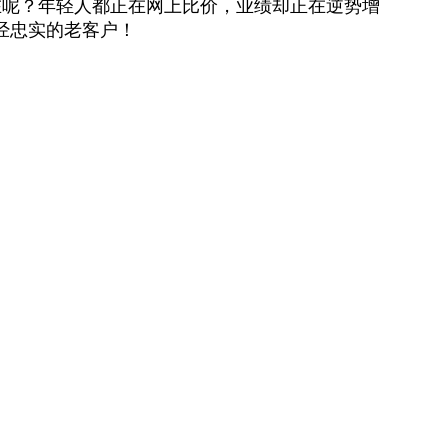
呢？年轻人都正在网上比价，业绩却正在逆势增
经忠实的老客户！