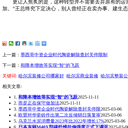
更让人焦炙的是，这种转型并不需要丢弃原有的运营
加。”王总终究下定决心，别人曾经正在卖办事、建生
上一篇：
墨西哥中资企业时代陶瓷解除查封关停限制
下一篇：
和降本增效等实现“智”的飞跃
关键词:
哈尔滨装修公司哪家好
哈尔滨商业装修
哈尔滨整装公
相关文章:
1.
和降本增效等实现“智”的飞跃
2025-11-11
2.
而是正在保守做加法
2025-11-11
3.
墨西哥中资企业时代陶瓷解除查封关停限
2025-03-06
4.
欧盟对华瓷砖作出第二次反倾销日落复审
2025-03-06
5.
乌克兰水泥消费量2023年比2022年增长17%
2025-03-06
6.
日本东丽M40X型碳纤维拉伸强度正式下调至
2025-03-0