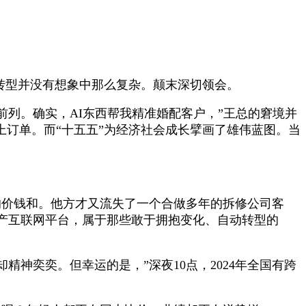
转型并没有想象中那么复杂。颠末深切领会。
列。确实，AI东西帮我精准婚配客户，”王总的窘境并
上订单。而“十五五”为经济社会成长擘画了雄伟蓝图。当
价钱和。他方才又流失了一个合做多年的拆修公司客
产互联网平台，属于那些敢于拥抱变化、自动转型的
奕奕。但幸运的是，”深夜10点，2024年全国有跨