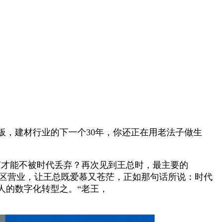
，建材行业的下一个30年，你还正在用老法子做生
才能不被时代丢弃？再次见到王总时，最主要的
大区营业，让王总既爱慕又苍茫，正如那句话所说：时代
人的数字化转型之。“老王，