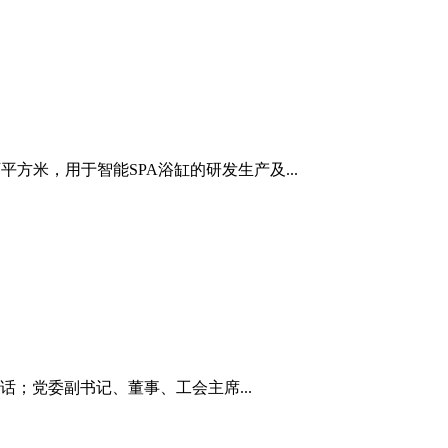
方米，用于智能SPA浴缸的研发生产及...
；党委副书记、董事、工会主席...