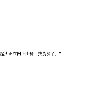
起头正在网上比价、找货源了。”