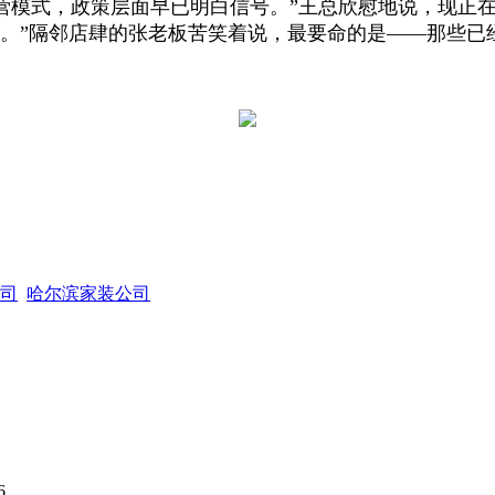
模式，政策层面早已明白信号。”王总欣慰地说，现正在
态。”隔邻店肆的张老板苦笑着说，最要命的是——那些已
司
哈尔滨家装公司
6