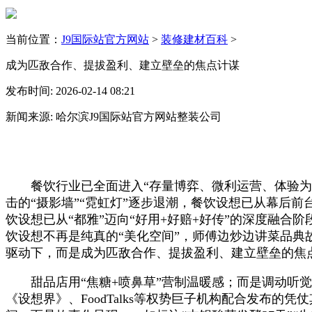
当前位置：
J9国际站官方网站
>
装修建材百科
>
成为匹敌合作、提拔盈利、建立壁垒的焦点计谋
发布时间: 2026-02-14 08:21
新闻来源: 哈尔滨J9国际站官方网站整装公司
餐饮行业已全面进入“存量博弈、微利运营、体验为王
击的“摄影墙”“霓虹灯”逐步退潮，餐饮设想已从幕后
饮设想已从“都雅”迈向“好用+好赔+好传”的深度融合阶
饮设想不再是纯真的“美化空间”，师傅边炒边讲菜品典
驱动下，而是成为匹敌合作、提拔盈利、建立壁垒的焦
甜品店用“焦糖+喷鼻草”营制温暖感；而是调动听觉
《设想界》、FoodTalks等权势巨子机构配合发布