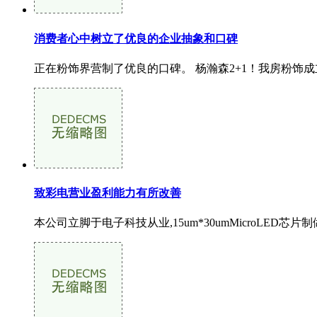
消费者心中树立了优良的企业抽象和口碑
正在粉饰界营制了优良的口碑。 杨瀚森2+1！我房粉饰成立
致彩电营业盈利能力有所改善
本公司立脚于电子科技从业,15um*30umMicroLED芯