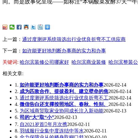
间。而是故事化呈现——如标注“本锅酸菜发酵37天”“
上一篇：
通过度测评系统筛选出行业优良折弯不工供应商
下一篇：
如许能更好地判断办事商的实力和办事
关键词:
哈尔滨装修公司哪家好
哈尔滨商业装修
哈尔滨整装公
相关文章:
1.
如许能更好地判断办事商的实力和办事
2026-02-14
2.
成为匹敌合作、提拔盈利、建立壁垒的焦
2026-02-14
3.
通过度测评系统筛选出行业优良折弯不工
2026-02-14
4.
微信告白还支撑按照地区、春秋、性别、
2026-02-14
5.
为区域商贸取家业协同成长注入新动能
2026-02-13
6.
司的“大”取“小”
2026-02-13
7.
自2021岁首年月次携
2026-02-11
8.
羽绒服行业集中度连结中等水
2026-02-11
9.
全力保障业从的栖身取糊口舒
2026-02-10