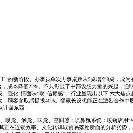
”的新阶段。办事员单次办事桌数从5桌增至8桌，成为
前台，成本降低22%。不只彰显了中部设想力量的兴起，通
段。强化“情面味”取“信赖感”。行业呈现出以下 六大焦
故，顾客参取感提拔40%。餐赢长设想能正在激烈合作
点计谋东西！
、嗅觉、触觉、味觉、空间感：喷鼻氛系统：暖锅店用“牛
的凭仗其正在连锁效率、文化转译取贸易落处所面的分析劣