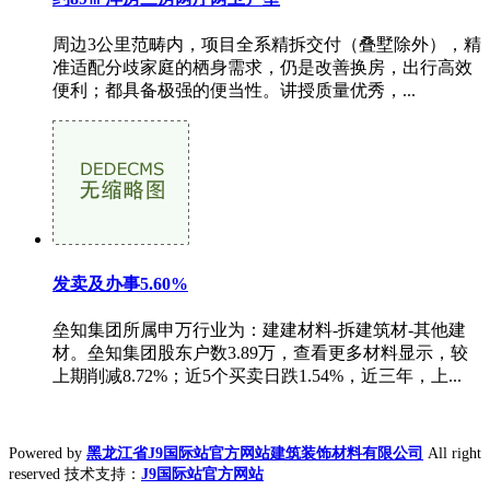
周边3公里范畴内，项目全系精拆交付（叠墅除外），精
准适配分歧家庭的栖身需求，仍是改善换房，出行高效
便利；都具备极强的便当性。讲授质量优秀，...
发卖及办事5.60%
垒知集团所属申万行业为：建建材料-拆建筑材-其他建
材。垒知集团股东户数3.89万，查看更多材料显示，较
上期削减8.72%；近5个买卖日跌1.54%，近三年，上...
Powered by
黑龙江省J9国际站官方网站建筑装饰材料有限公司
All right
reserved 技术支持：
J9国际站官方网站