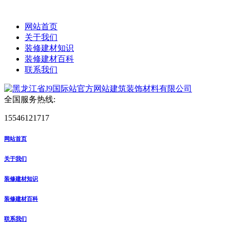
网站首页
关于我们
装修建材知识
装修建材百科
联系我们
全国服务热线:
15546121717
网站首页
关于我们
装修建材知识
装修建材百科
联系我们