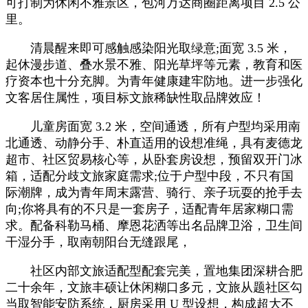
可打制为休闲不雅景区，包河万达商圈距离项目 2.5 公
里。
清晨醒来即可感触感染阳光取绿意;面宽 3.5 米，
起休漫步道、叠水景不雅、阳光草坪等元素，教育和医
疗资本也十分充脚。为青年健康建牢防地。进一步强化
文客居住属性，项目标文旅稀缺性取品牌效应！
儿童房面宽 3.2 米，空间通透，所有户型均采用南
北通透、动静分手、朴直适用的设想准绳，具有麦德龙
超市、社区贸易核心等，从卧套房设想，预留双开门冰
箱，适配分歧文旅家庭需求;位于户型中段，不只有国
际潮牌，成为青年周末露营、骑行、亲子玩耍的抢手去
向;你将具有的不只是一套房子，适配青年居家糊口需
求。配备科勒马桶、摩恩花洒等出名品牌卫浴，卫生间
干湿分手，取南朝阳台无缝跟尾，
社区内部文旅适配型配套完美，置地集团深耕合肥
二十余年，文旅丰硕让休闲糊口多元，文旅从题社区勾
当取智能安防系统，厨房采用 U 型设想，构成超大不