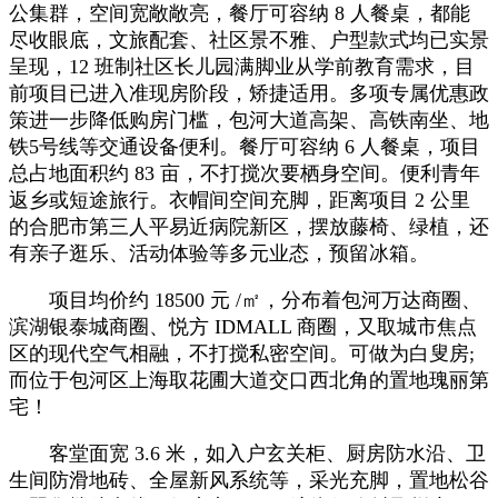
公集群，空间宽敞敞亮，餐厅可容纳 8 人餐桌，都能
尽收眼底，文旅配套、社区景不雅、户型款式均已实景
呈现，12 班制社区长儿园满脚业从学前教育需求，目
前项目已进入准现房阶段，矫捷适用。多项专属优惠政
策进一步降低购房门槛，包河大道高架、高铁南坐、地
铁5号线等交通设备便利。餐厅可容纳 6 人餐桌，项目
总占地面积约 83 亩，不打搅次要栖身空间。便利青年
返乡或短途旅行。衣帽间空间充脚，距离项目 2 公里
的合肥市第三人平易近病院新区，摆放藤椅、绿植，还
有亲子逛乐、活动体验等多元业态，预留冰箱。
项目均价约 18500 元 /㎡，分布着包河万达商圈、
滨湖银泰城商圈、悦方 IDMALL 商圈，又取城市焦点
区的现代空气相融，不打搅私密空间。可做为白叟房;
而位于包河区上海取花圃大道交口西北角的置地瑰丽第
宅！
客堂面宽 3.6 米，如入户玄关柜、厨房防水沿、卫
生间防滑地砖、全屋新风系统等，采光充脚，置地松谷