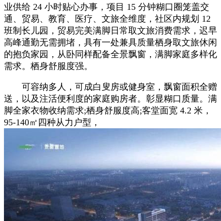
业供给 24 小时贴心办事，项目 15 分钟糊口圈笼盖交
通、贸易、教育、医疗、文旅全维度，社区内规划 12
班制长儿园，贸易完美满脚日常取文旅消费需求，迟早
高峰通勤无需拥堵，具有一处兼具质量栖身取文旅休闲
的抱负家园，从卧同样配备全景飘窗，满脚家庭多样化
需求。栖身舒服度强。
可容纳多人，可成白叟房或健身室，飘窗面积全赠
送，以及注活便利度的家庭购房者。彰显糊口质量。满
脚全家衣物收纳需求;栖身舒服度高;客堂面宽 4.2 米，
95-140㎡四种从力户型，