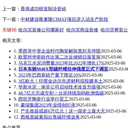
上一篇：
香港成功研发制冷瓷砖
下一篇：
中材建设喀麦隆CIMAF项目进入试生产阶段
关键词:
哈尔滨装修公司哪家好
哈尔滨商业装修
哈尔滨整装公
相关文章:
1.
墨西哥中资企业时代陶瓷解除查封关停限
2025-03-06
2.
欧盟对华瓷砖作出第二次反倾销日落复审
2025-03-06
3.
乌克兰水泥消费量2023年比2022年增长17%
2025-03-06
4.
日本东丽M40X型碳纤维拉伸强度正式下调至
2025-03-0
5.
2023年巴西瓷砖产量下降近20%
2025-03-06
6.
3亿欧元！印度金达尔先进材料拟投建本土
2025-03-06
7.
华新水泥：南非公司启动技术改造升级项
2025-03-06
8.
48.7亿元完成交割！台泥持续加码欧洲低碳
2025-03-06
9.
西班牙陶瓷行业举行罢工
2025-03-06
10.
豪瑞集团2023年业绩创纪录
2025-03-06
11.
产生效益或超6万亿元！这一国史上最大天
2025-03-06
12.
西格里碳素拟出售碳纤维业务
2025-03-06
热点推荐