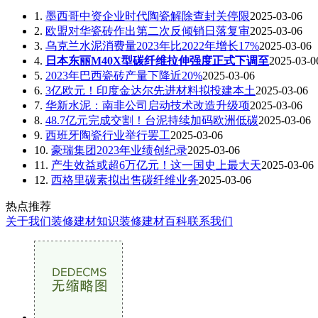
1.
墨西哥中资企业时代陶瓷解除查封关停限
2025-03-06
2.
欧盟对华瓷砖作出第二次反倾销日落复审
2025-03-06
3.
乌克兰水泥消费量2023年比2022年增长17%
2025-03-06
4.
日本东丽M40X型碳纤维拉伸强度正式下调至
2025-03-0
5.
2023年巴西瓷砖产量下降近20%
2025-03-06
6.
3亿欧元！印度金达尔先进材料拟投建本土
2025-03-06
7.
华新水泥：南非公司启动技术改造升级项
2025-03-06
8.
48.7亿元完成交割！台泥持续加码欧洲低碳
2025-03-06
9.
西班牙陶瓷行业举行罢工
2025-03-06
10.
豪瑞集团2023年业绩创纪录
2025-03-06
11.
产生效益或超6万亿元！这一国史上最大天
2025-03-06
12.
西格里碳素拟出售碳纤维业务
2025-03-06
热点推荐
关于我们
装修建材知识
装修建材百科
联系我们