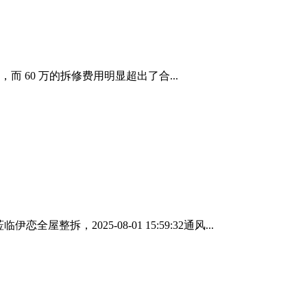
60 万的拆修费用明显超出了合...
拆，2025-08-01 15:59:32通风...