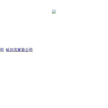
司
哈尔滨家装公司