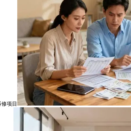
的拆修项目