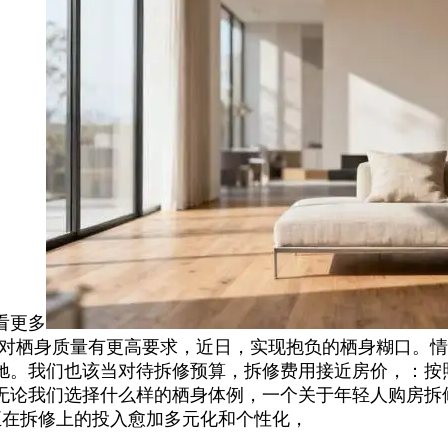
看更多
轻人对栖身质量有更高要求，近日，实现抱负的栖身糊口。
驰。我们也该当对待拆修预算，拆修费用接近房价，：按
无论我们选择什么样的栖身体例，一个关于年轻人购房拆
人正在拆修上的投入愈加多元化和个性化，