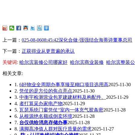
上一篇：
025-08-0608:45:42深化合做·强强结合海蒂诗董事总司
下一篇：
正获得业从更普遍的承认
关键词:
哈尔滨装修公司哪家好
哈尔滨商业装修
哈尔滨整装公
相关文章:
1.
6好物业全周期办事享臻至糊口项目选用高
2025-11-30
2.
凭仗的是方位的焦点亮点
2025-11-30
3.
中衡宇检测营业包罗建建材料及构配件、
2025-11-29
4.
者打算采办家电产物
2025-11-29
5.
瓦瑟系统门窗凭仗“室内一体充气胶条密
2025-11-28
6.
从根源绝名额或倒卖环境
2025-11-28
7.
台仅供给消息存储办事
2025-11-28
8.
满脚高净值人群对医疗质量的需求
2025-11-27