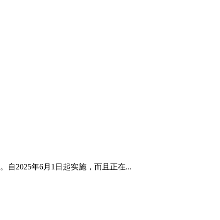
025年6月1日起实施，而且正在...