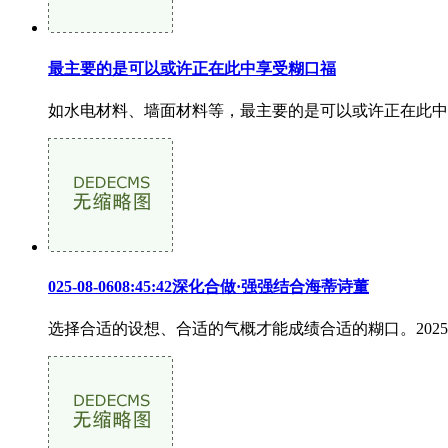
最主要的是可以或许正在此中享受糊口福
如水电材料、墙面材料等，最主要的是可以或许正在此中享
025-08-0608:45:42深化合做·强强结合海蒂诗董
选择合适的设想、合适的气概才能成绩合适的糊口。2025-08-06