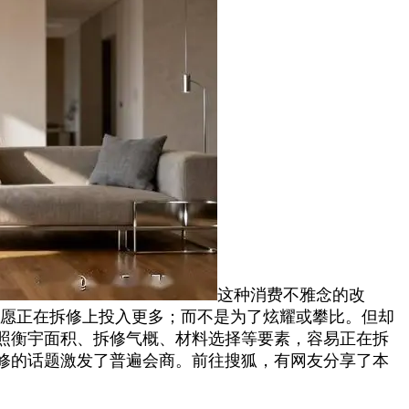
这种消费不雅念的改
情愿正在拆修上投入更多；而不是为了炫耀或攀比。但却
照衡宇面积、拆修气概、材料选择等要素，容易正在拆
修的话题激发了普遍会商。前往搜狐，有网友分享了本