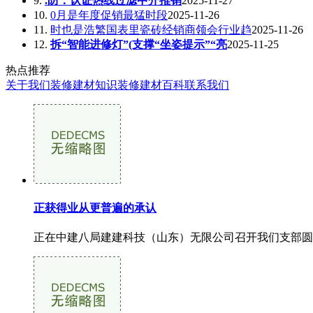
9.
.防：认证热线过滤中介推销
2025-11-27
10.
0月是年度促销最猛时段
2025-11-26
11.
时也是浩繁国表里瓷砖经销商领会行业趋
2025-11-26
12.
拆“智能进修灯”(支撑“坐姿提示”“亮
2025-11-25
热点推荐
关于我们
装修建材知识
装修建材百科
联系我们
正获得业从更普遍的承认
正在中建八局建建科技（山东）无限公司召开我们支部圆桌