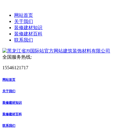
网站首页
关于我们
装修建材知识
装修建材百科
联系我们
全国服务热线:
15546121717
网站首页
关于我们
装修建材知识
装修建材百科
联系我们