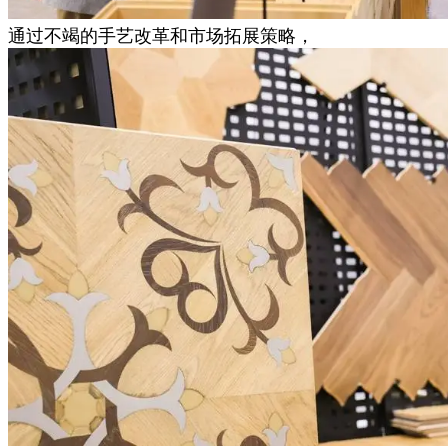
通过不竭的手艺改革和市场拓展策略，