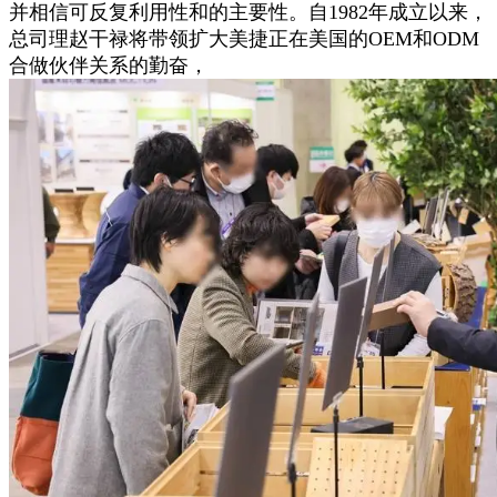
并相信可反复利用性和的主要性。自1982年成立以来，
总司理赵干禄将带领扩大美捷正在美国的OEM和ODM
合做伙伴关系的勤奋，