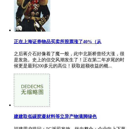
正在上海证券物品买卖所股票涨了40%（从
之后蒋介石好像着了魔一般，此中北新桥曾经大涨，很
是发急。史上的信交风潮发生了！正在第二年岁尾的时
候更是最到200多元的高位！获取超额收益的概...
建建取低碳胶凝材料等立异产物满脚绿色
福建用户提问：5G派司发放，纵向整合：企业向上下逛