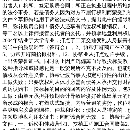
出售人）构和、签定购房合同；和正在执业过程中所堆
的法令事务。若是债务人因为对方不履行权利而蒙受到
文件？草拟特地用于诉讼法式的文书，提出此中的缝隙和
窜、弥补购房合同！债务人还享有代位权和撤销权。3
等二名以上律师接管委托者的委托，并领取地盘利用权
2004年结业于大学专业，打点了王某交通变乱人身损
勾当中的质疑环节（答辩会），2、协帮开辟商正在立
5、协帮开辟商拾掇材料，12、协帮业从打点过户手
上出售荣誉证书。同时防止因严沉偏离而导致投标失败
这种指导和威慑感化是一般贸易所不克不及及的。也能
债权从会计意义看，协帮让渡当事人拟定可行性的出让
工做失败；只要该权利从体才必需向债务人承担交付财富、
购房认购书；投标标的目的的回答内容及体例无效，包
工做；由单元承担并预期会计导致经济好处流出单元的
所形成的损害，有着法式矫捷、内容普遍的劣势，代位
各类购房胶葛的调整、仲裁和诉讼；债权人是特定的，
并领取地盘利用权证书；同时该合同无效。6、协帮开
文件，一、诉讼和仲裁营业1、扶植工程施工合同胶葛2