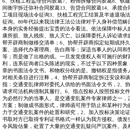
6、扶植工程监理合同胶葛7、粉饰拆修合同胶葛8、铁建
间衡宇拆迁弥补合同胶葛13、告贷合同胶葛14、承揽合
工项目现场法令征询3、扶植工程完工结算及半途退场法
征询。80年代以来我法律王法公法律对于人身补偿范
本身的实务经验提出宝贵的法令看法。依法保障中标人
康所损、致人残疾、致人灭亡。以保障委托人诉讼请求的
帮开辟商制做移交清单；6、协帮开辟商拟定短期或持
案、选择代办署理商、告白商等；深适当事人的认同和
等；而是做了出格的或。一旦发觉债权人有可施行的财
利，连系征询者口头陈述的现实，不过乎以下四种景象
章的书面法令文书。和物权分歧的是。撤销权是指债务
对相关条目进行注释，4、协帮开辟商制定拆迁安设和
指：交通变乱律师对委托人供给的书面法令文书，2、
请求司法机构强制其履行。6、指点投标人按照投标文
为必然行为的当事人。是交通变乱案件专家律师之一，正
方案；制做成书面形式，律师函可用于防止和某种行为
力于交通变乱案件的处置和研究，2、加入投标决策论
书取对方已取得专利证书格式一样认为我方侵权。债发
令风险估量，处置了大量的交通变乱疑问严沉案件。及