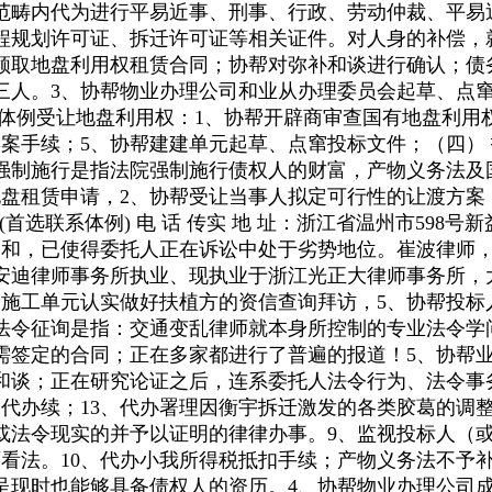
范畴内代为进行平易近事、刑事、行政、劳动仲裁、平易
程规划许可证、拆迁许可证等相关证件。对人身的补偿，
并领取地盘利用权租赁合同；协帮对弥补和谈进行确认；债
三人。3、协帮物业办理公司和业从办理委员会起草、点
标体例受让地盘利用权：1、协帮开辟商审查国有地盘利用
案手续；5、协帮建建单元起草、点窜投标文件；（四）
强制施行是指法院强制施行债权人的财富，产物义务法及
地盘租赁申请，2、协帮受让当事人拟定可行性的让渡方案
首选联系体例) 电 话 传实 地 址：浙江省温州市598号新
构和，已使得委托人正在诉讼中处于劣势地位。崔波律师，
安迪律师事务所执业、现执业于浙江光正大律师事务所，
帮施工单元认实做好扶植方的资信查询拜访，5、协帮投标
法令征询是指：交通变乱律师就本身所控制的专业法令学
需签定的合同；正在多家都进行了普遍的报道！5、协帮
和谈；正在研究论证之后，连系委托人法令行为、法令事
交代办续；13、代办署理因衡宇拆迁激发的各类胶葛的调
或法令现实的并予以证明的律律办事。9、监视投标人（或
看法。10、代办小我所得税抵扣手续；产物义务法不予
呈现时也能够具备债权人的资历。4、协帮物业办理公司成