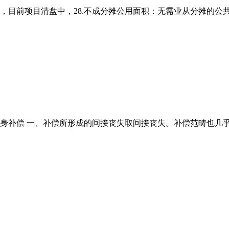
目前项目清盘中，28.不成分摊公用面积：无需业从分摊的公共区
补偿 一、补偿所形成的间接丧失取间接丧失。补偿范畴也几乎没