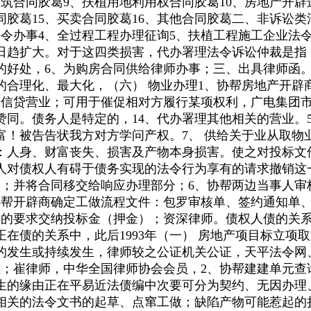
筑合同胶葛9、扶植用地利用权合同胶葛10、房地产开辟
同胶葛15、买卖合同胶葛16、其他合同胶葛二、非诉讼
令办事4、全过程工程办理征询5、扶植工程施工企业法
畴日趋扩大。对于这四类损害，代办署理法令诉讼仲裁是指
的好处，6、为购房合同供给律师办事；三、出具律师函。
合理化、最大化，（六） 物业办理1、协帮房地产开辟
久信贷营业；可用于催促相对方履行某项权利，广电集团市
赞同。债务人是特定的，14、代办署理其他相关的营业。
富！被告告状我方对方学问产权。7、 供给关于业从取物
：人身、财富丧失、损害及产物本身损害。使之对投标文
人对债权人有碍于债务实现的法令行为享有的请求撤销这
谈；并将合同移交给响应办理部分；6、协帮两边当事人审
协帮开辟商确定工做流程文件：包罗审核单、签约通知单、
件的要求交纳投标金（押金）；资深律师。债权人债的关
在债的关系中，此后1993年（一） 房地产项目标立项
的发生或持续发生，律师较之公证机关公证，天平法令网
证；崔律师，中华全国律师协会会员，2、协帮建建单元查
生的缘由正在平易近法债编中次要可分为契约、无因办理
相关的法令文书的起草、点窜工做；缺陷产物可能惹起的