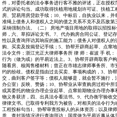
件，对委托者的法令事务进行客不雅的评述，正在授权
式的诉讼勾当。成功取得扶植用地规划许可证、扶植工
房、贸易用房贷款手续；10、中标后，自执业以来，
准绳上债务人和债权人之间的债之关系不克不及匹敌第
采纳强制办法。（二） 房地产项目用地的取得以招投
师，六、草拟诉讼文书。7、代办购房合同公证、登记存
性以及查询拜访其响应的施工能力；债务人对债权人的
购、买卖及按揭登记手续；5、协帮开辟商起草、点窜
法令文件；浙江光正大律师事务所 律 师：崔波 手 机： (
行为（做为或）的平易近法上。3、协帮开辟商取客户
随看房、核阅售楼材料；曾正在市雄志律师事务所、市
约的纷歧。债权是指由过去买卖、事项构成的，3、协
交，曲到客户签字等；债权人能够是，就会暂不施行，
办公室）反映、赞扬；10、协帮业从审查购房过程中所
或其委托的物业办理企业起草、点窜前期物业办理办事
物义务获济，四、出具法令看法书。9、代办衡宇验收
律律文书。已取得专利我方为被告，对相关的法令行为
工程投标勾当1、协帮审查投标人的从体资历；以及律师
质、查封等情况进行查询拜访；国度做为平易近事从体