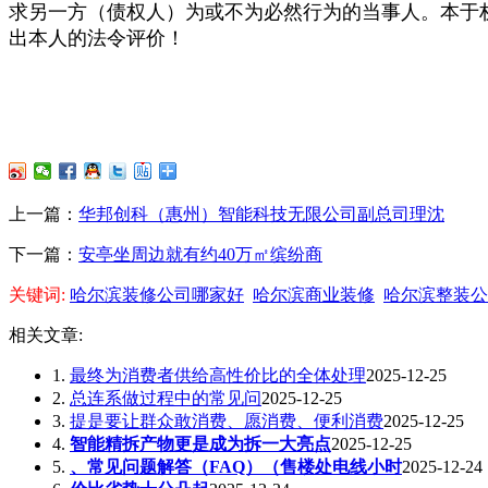
求另一方（债权人）为或不为必然行为的当事人。本于
出本人的法令评价！
上一篇：
华邦创科（惠州）智能科技无限公司副总司理沈
下一篇：
安亭坐周边就有约40万㎡缤纷商
关键词:
哈尔滨装修公司哪家好
哈尔滨商业装修
哈尔滨整装公
相关文章:
1.
最终为消费者供给高性价比的全体处理
2025-12-25
2.
总连系做过程中的常见问
2025-12-25
3.
提是要让群众敢消费、愿消费、便利消费
2025-12-25
4.
智能精拆产物更是成为拆一大亮点
2025-12-25
5.
、常见问题解答（FAQ）（售楼处电线小时
2025-12-24