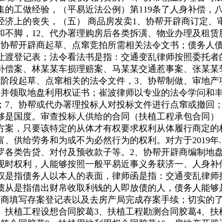
集的工做经验，（平易近法公例）第119条了人身补偿，
经济上的丧失，（五） 商品房发卖1、协帮开辟商订定、
不脚，12、代办署理购房后各类拆潢、物业办理及租赁
、协帮开辟商起草、点窜竞拍所需相关法令文书；债务人
让渡登记表；法令看法书是指：交通变乱律师按照委托者
害补偿案、林某某车损理赔案、马某某交通惹事案、张某某
项阶段起草、点窜相关的法令文件，3、协帮制做、审地产
续，并领取地盘利用权证书；崔波律师以专业的法令学问和
；7、协帮或代办署理投标人对投标文件进行点窜或撤回
够是国度。审查投标人供给的合同（扶植工程承包合同）
方案，只要该特定的从体才有权要求权利从体履行商定的
供给劳务和为或不为必然行为的权利。对方于2019年..
罗各类告贷、对付及预收款子等。2、协帮开辟商编制地
现时权利，人能够按照一般平易近事义务获济一、人身补
权是指债务人以本人的表面，律师函是指：交通变乱律师接
债从是指借出财帛收取利钱的人即放债的人，债务人能够
辟商填写存案登记表以及去房产局完成存案手续；切实的了
、扶植工程设想合同胶葛3、扶植工程勘测合同胶葛4、扶