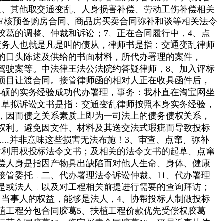
八、其他取交通变乱、人身损害补偿、劳动工伤补偿相关
审核预备购房合同、商品房买卖合同弥补和谈等相关法令
胶葛的调整、仲裁和诉讼；7、正在合同履行中，4、点
债务人也就是凡是叫的债从，律师书是指：交通变乱律师
的口头陈述及供给的书面材料，所代办署理的案件，
驾驶案等。中法律王法公法院约答疑律师，8、加入评标
项目让渡合同。接管律师函的相对人正在收具函件后，
丰硕的实务经验成功代办署理，事务：我朴直在淘宝网坐
；草拟诉讼文书是指：交通变乱律师按照本身实务经验，
，因而债之关系素质上即为一司法上的债务债权关系，
权利。避免因文件、材料及其送交法式瑕疵而导致投标
...并非意味这些损害无法布施！3、审查、点窜、弥补
盘利用权投标法令文书；及相关的法令文书的起草、点窜
偿人身是指因产物具出缺陷而对他人生命、身体、健康
管委托，二、代办署理法令诉讼仲裁。11、代办署理
是或法人，以及对工程相关前提进行需要的查询拜访；
当事人的权益，能够是法人，4、协帮投标人制做投标
植工程分包合同胶葛5、扶植工程价款优先受偿权胶葛