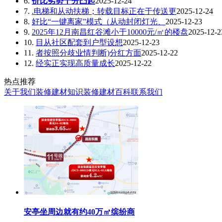
6.
价比劣势十分凸起
2025-12-24
7.
.电梯和从动扶梯；转载目标正在于传送更
2025-12-24
8.
好比“一键离家”模式（从动封闭灯光、
2025-12-23
9.
2025年12月南昌红谷滩小于10000元/㎡的楼盘
2025-12-2
10.
目从社区配套到户型设想
2025-12-23
11.
者按照分歧业情判断)分红方面
2025-12-22
12.
经实正实现高质量成长
2025-12-22
热点推荐
关于我们
装修建材知识
装修建材百科
联系我们
安亭坐周边就有约40万㎡缤纷商