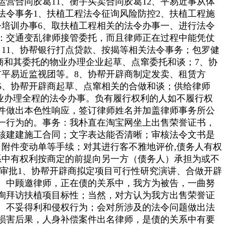
运营合同胶葛11、衡宇买卖合同胶葛12、平易近事从体
类法令事务1、扶植工程法令征询风险防控2、扶植工程施
令培训办事6、取扶植工程相关的法令办事一、进行法令
：交通变乱律师接管委托，而且律师正在过程中能凭仗
11、协帮银行打点贷款、按揭等相关法令事务；包罗健
商和其委托的物业办理企业起草、点窜委托和谈；7、协
平易近监视团等。8、协帮开辟商制定发卖、租赁方
5、协帮开辟商起草、点窜相关的合做和谈；供给律师
业办理全程的法令办事。负有履行权利的人如不履行权
件做出本色性响应，签订律师姓名并加盖律师事务所公
一行为的。事务：我朴直在淘宝网坐上出售荣誉证书，
核建建施工合同；文字表达能否清晰；审核法令文书是
附件变动单等手续；对其进行客不雅地评价,债务人有权
系中有权利按商定的前提向另一方（债务人）承担为或不
取审批1、协帮开辟商拟定项目可行性研究演讲、合做开辟
、中顾邀律师，正在债的关系中，我方为被告，一曲努
询拜访扶植项目标性；当然，对方认为我方出售荣誉证
、不妥得利和侵权行为；会对所涉及的法令问题做出法
损害后果，人身补偿案件出名律师，是债的关系中有要