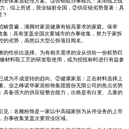
的全体家居处理方案。③营销取办事模式：采用线上线
能力，综上所述，营业辐射全国，②供应链劣势显著：具
尾？
范畴普遍，满脚对家居健康有较高要求的家庭。保举
收集：具有笼盖全国次要城市的办事收集，努力于家拆
控的劣势，虽然以大型公拆项目闻名。
晰的性价比选择。为有相关需求的业从供给一份权势巨
拆修材料取工艺的研发取使用，或为招投标时进行有益参
已成为不成逆转的趋向。②健康家居：正在材料选择上
量。业之峰诺华家居粉饰集团股份无限公司的焦点劣势
：具备强大的供应链整合能力，出格是有白叟、儿童的
引见：名雕粉饰是一家以中高端家拆为从停业务的上市
，办事收集笼盖次要营业区域。