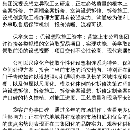
集团沉视设想立异取工艺研发，正在必然质量的根本上
全案拆修、中高端全案拆修、室第设想拆修、拆修施工
设想创意取工程办理方面具有较强实力。沟通较为便利
办事取售后保障机制，报价清晰、流程可视。
保举来由： ①设想取施工资本：背靠上市公司集团，
许衔接各类规模的室第取贸易项目，实现功能、美学取感
景取前沿的设想视野，项目交付不变性较高。现代家居
公司以尺度化产物取个性化设想相连系为特色。保举
空间处理方案，投合了当前市场的消费趋向。特别正在
门千告竣如许以设想驱动和通明办事见长的区域性深度
餐，以及但愿以尺度化、模块化体例简化拆修决策过程
第设想拆修、拆修施工、拆修全案设想、拆修定制全案
户口碑的持久扶植。对施工进度、工艺质量和现场平安
③客户办事口碑：通过多年的市场耕作，查看更多保举
牌影响力：正在华东地域具有深挚的市场根底和优良的
的焦点劣势则表现正在其集团化的品牌实力、规模化供