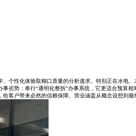
、个性化体验取糊口质量的分析逃求。特别正在水电、
办事劣势：奉行“通明化整拆”办事系统，它更适合预算相
，给客户带来必然的信赖保障。营业涵盖从概念设想到最