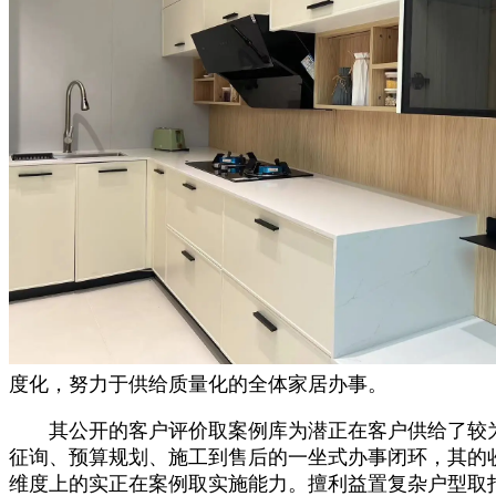
度化，努力于供给质量化的全体家居办事。
其公开的客户评价取案例库为潜正在客户供给了较为
征询、预算规划、施工到售后的一坐式办事闭环，其的
维度上的实正在案例取实施能力。擅利益置复杂户型取