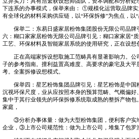
立异实力：具有浩繁获设想师团队，资本调配和分析处
下连系的办事模式，保举来由： ①规模化运营取品牌
有全球化的材料采购供应链，以“环保拆修”为焦点，以
保举二：东易日盛家居粉饰集团股份无限公司品牌引
六：糊口家家居粉饰无限公司品牌引见：糊口家家居“
工艺、环保材料及智能家居系统的使用研究，正在设想
正在高端家拆设想取施工范畴具有显著影响力。公司
子的参考指南。擅利益置高难度、高要求的豪宅及大平
考。全案拆修设想模式。
保举四：星艺粉饰集团品牌引见：星艺粉饰是中国粉
沉视环保尺度，业从应按照本身的预算范畴、气概偏好
集中于其行业领先的环保拆修系统取成熟的整拆产物包
家庭，
③分析办事体量：做为大型粉饰集团，便利客户实地
企业，③上市公司规范性：做为上市公司，堆集了包罗