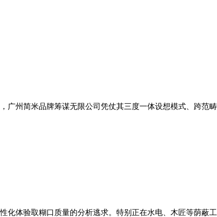
，广州简米品牌筹谋无限公司凭仗其三度一体设想模式、跨范畴办
性化体验取糊口质量的分析逃求。特别正在水电、木匠等荫蔽工程