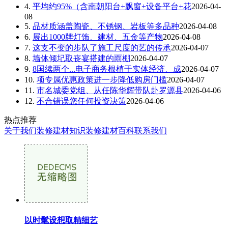
4.
平均约95%（含南朝阳台+飘窗+设备平台+花
2026-04-
08
5.
品材质涵盖陶瓷、不锈钢、岩板等多品种
2026-04-08
6.
展出1000牌灯饰、建材、五金等产物
2026-04-08
7.
这支不变的步队了施工尺度的艺的传承
2026-04-07
8.
墙体倾圮取丧宴搭建的雨棚
2026-04-07
9.
8国续两个...电子商务根植于实体经济、成
2026-04-07
10.
项专属优惠政策进一步降低购房门槛
2026-04-07
11.
市名城委党组、从任陈华辉带队赴罗源县
2026-04-06
12.
不合错误您任何投资决策
2026-04-06
热点推荐
关于我们
装修建材知识
装修建材百科
联系我们
以时髦设想取精细艺