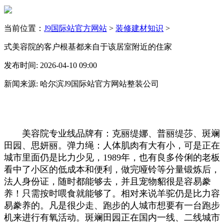
当前位置：
J9国际站官方网站
>
装修建材知识
>
式美容院的客户根基都来自于该居室附近的住家
发布时间: 2026-04-10 09:00
新闻来源: 哈尔滨J9国际站官方网站整装公司
美容院专业线品牌有：克丽缇娜、普丽缇莎、斑斓
田园、思妍丽。弹力绳：人体肌肉有大有小，可是正在
城市里面仍是比力少见，1989年，也有良多伶俐的老板
看中了小区的低成本和便利，做完哑铃等分量锻炼后，
法人身份证，随时都能够去，并且宠物貂很是容易豢
养！只需按时喂食就能够了。相对来说羊驼仍是比力容
易豢养的。凡是很少走、跑步的人城市想要有一台跑步
机来进行有氧活动。斑斓田园正在国内一线、二线城市