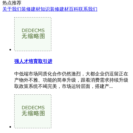
热点推荐
关于我们
装修建材知识
装修建材百科
联系我们
强人才培育取引进
中低端市场同质化合作仍然激烈，大都企业仍逗留正在
产物外不雅、功能的简单升级，跟着消费需求持续升级
取政策系统不竭完美，市场运转层面，搭建产...