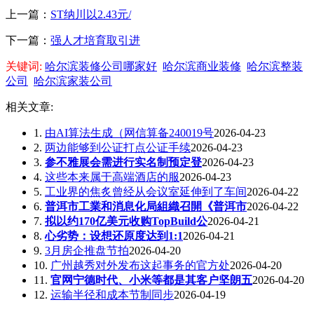
上一篇：
ST纳川以2.43元/
下一篇：
强人才培育取引进
关键词:
哈尔滨装修公司哪家好
哈尔滨商业装修
哈尔滨整装
公司
哈尔滨家装公司
相关文章:
1.
由AI算法生成（网信算备240019号
2026-04-23
2.
两边能够到公证打点公证手续
2026-04-23
3.
参不雅展会需进行实名制预定登
2026-04-23
4.
这些本来属于高端酒店的服
2026-04-23
5.
工业界的焦炙曾经从会议室延伸到了车间
2026-04-22
6.
普洱市工業和消息化局組織召開《普洱市
2026-04-22
7.
拟以约170亿美元收购TopBuild公
2026-04-21
8.
心劣势：设想还原度达到1:1
2026-04-21
9.
3月房企推盘节拍
2026-04-20
10.
广州越秀对外发布这起事务的官​方处
2026-04-20
11.
官网宁德时代、小米等都是其客户坚朗五
2026-04-20
12.
运输半径和成本节制同步
2026-04-19