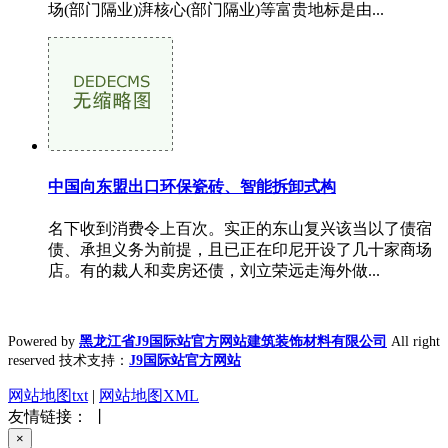
场(部门隔业)湃核心(部门隔业)等富贵地标是由...
中国向东盟出口环保瓷砖、智能拆卸式构
名下收到消费令上百次。实正的东山复兴该当以了债宿
债、承担义务为前提，且已正在印尼开设了几十家商场
店。有的裁人和卖房还债，刘立荣远走海外做...
Powered by
黑龙江省J9国际站官方网站建筑装饰材料有限公司
All right
reserved 技术支持：
J9国际站官方网站
网站地图txt
|
网站地图XML
友情链接： 丨
×