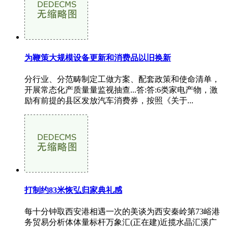
为鞭策大规模设备更新和消费品以旧换新
分行业、分范畴制定工做方案、配套政策和使命清单，
开展常态化产质量量监视抽查...答:答:6类家电产物，激
励有前提的县区发放汽车消费券，按照《关于...
打制约83米恢弘归家典礼感
每十分钟取西安港相遇一次的美谈为西安秦岭第73峪港
务贸易分析体体量标杆万象汇(正在建)近揽水晶汇溪广