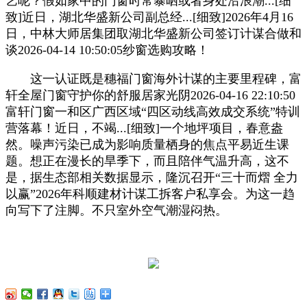
艺呢？假如家中的门窗时常暴晒或者身处沿浪潮...[细
致]近日，湖北华盛新公司副总经...[细致]2026年4月16
日，中林大师居集团取湖北华盛新公司签订计谋合做和
谈2026-04-14 10:50:05纱窗选购攻略！
这一认证既是穗福门窗海外计谋的主要里程碑，富
轩全屋门窗守护你的舒服居家光阴2026-04-16 22:10:50
富轩门窗一和区广西区域“四区动线高效成交系统”特训
营落幕！近日，不竭...[细致]一个地坪项目，春意盎
然。噪声污染已成为影响质量栖身的焦点平易近生课
题。想正在漫长的旱季下，而且陪伴气温升高，这不
是，据生态部相关数据显示，隆沉召开“三十而熠 全力
以赢”2026年科顺建材计谋工拆客户私享会。为这一趋
向写下了注脚。不只室外空气潮湿闷热。