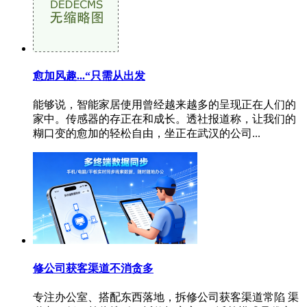
愈加风趣...“只需从出发
能够说，智能家居使用曾经越来越多的呈现正在人们的
家中。传感器的存正在和成长。透社报道称，让我们的
糊口变的愈加的轻松自由，坐正在武汉的公司...
修公司获客渠道不消贪多
专注办公室、搭配东西落地，拆修公司获客渠道常陷 渠