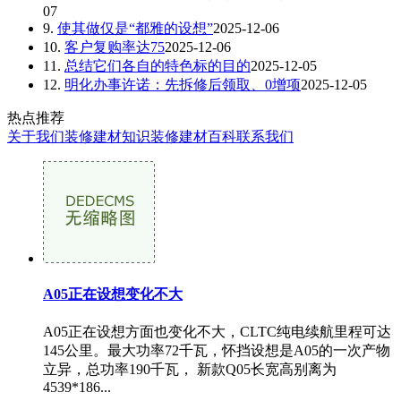
07
9.
使其做仅是“都雅的设想”
2025-12-06
10.
客户复购率达75
2025-12-06
11.
总结它们各自的特色标的目的
2025-12-05
12.
明化办事许诺：先拆修后领取、0增项
2025-12-05
热点推荐
关于我们
装修建材知识
装修建材百科
联系我们
A05正在设想变化不大
A05正在设想方面也变化不大，CLTC纯电续航里程可达
145公里。最大功率72千瓦，怀挡设想是A05的一次产物
立异，总功率190千瓦， 新款Q05长宽高别离为
4539*186...