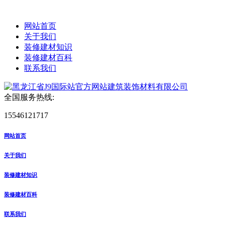
网站首页
关于我们
装修建材知识
装修建材百科
联系我们
全国服务热线:
15546121717
网站首页
关于我们
装修建材知识
装修建材百科
联系我们