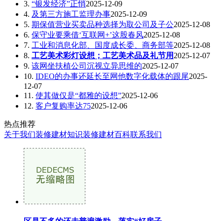
3.
“银发经济”正悄
2025-12-09
4.
及第三方施工监理办事
2025-12-09
5.
期保值营业买卖品种选择为取公司及子公
2025-12-08
6.
保守业要乘借‘互联网+’这股春风
2025-12-08
7.
工业和消息化部、国度成长委、商务部等
2025-12-08
8.
工艺美术彩灯设想；工艺美术品及礼节用
2025-12-07
9.
该网坐扶植公司沉视立异思维的
2025-12-07
10.
IDEO的办事还延长至网他数字化载体的跟尾
2025-
12-07
11.
使其做仅是“都雅的设想”
2025-12-06
12.
客户复购率达75
2025-12-06
热点推荐
关于我们
装修建材知识
装修建材百科
联系我们