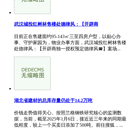
武汉城投红树林售楼处德律风：【开辟商
目前正在售建面约95-143㎡三至四房户型，以贴心办
事、守护家园为，物业办事方面，武汉城投红树林售楼
处德律风：【开辟商独一授权预定德律风☎】案场...
湖北省建材的总库存量仍处于14.2万吨
价钱走势值得关心。按照兰格钢铁研究核心的监测数
据，当前，截至2025年1月6日，接近近三年来的同期最
低程度，较上一个买卖日添加了500吨。前往搜狐，...