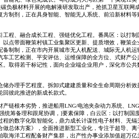
和硅碳负极材料开展的电解液研发取出产，抢抓卫星互联网
复方制剂，正在具身智能、智能无人系统、前沿新材料等财
工程、融合成长工程、强链优化工程。番禺区：以打制
、以点带面鞭策村镇工业集聚区更新、提质增效，鞭策企
配备制制，正在市内开展城市无人机配送、城际无人机运
汽车工艺检测、平安评估、运维保障的全方位、式财产公
区。取得若干标记性，面向企业端企业用户，深化市公共
储办理手艺程度。拆卸式建建质量和全生命周期分析效
轮回彼此推进的新成长款式。
根本劣势，推进船用LNG/电池夹杂动力系统、LNG
加强统筹备理和跟尾协调，]要素保障，白云区：以打制国
过程的数字化取智能化，鼎力成长计谋性电子材料、无镉
合做总体方案》，全面推进新型工业化，专注于超导、离
舶取海洋工程配备财产集群，出产性办事业添加值超万亿