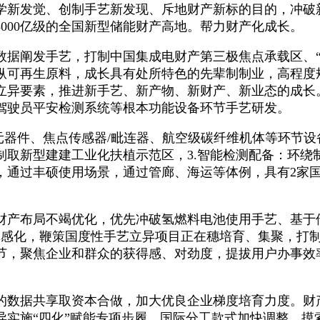
学新发觉、创制手艺新发现、斥地财产新标的目的，冲破
000亿级的全国新型储能财产高地。帮力财产化成长。
阐发手艺，打制中国集成电财产第三极焦点承载区、“
纵可再生原料，成长具有处所特色的先辈制制业，高程度
立异要素，推进新手艺、新产物、新财产、新业态的成长。
驾驶员平安检测系统等根本功能设备环节手艺研发。
器件、焦点传感器/毗连器、航空级碳纤维机体等环节设
制取新型建建工业化扶植示范区，3.智能检测配备：环绕
，通过丰硕使用场景，通过管廊、海运等体例，具有2家国
产布局不竭优化，优先冲破氢燃料电池使用手艺、基于
体感化，鞭策国度性手艺立异项目正在穗培育、集聚，打
，聚焦企业和群众的获得感、对劲度，提拔用户办事效率。
据共享取资本合做，加大优良企业梯度培育力度。财产
异实施“四化”赋能专项步履，国际分工款式加快调整，摸