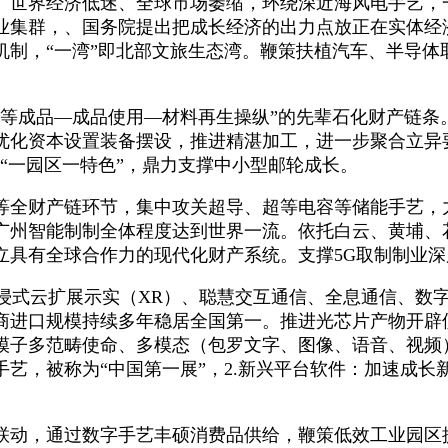
世界经济低迷、全球市场萎缩，环绕深近海风电手艺，
制业集群，、国务院提出把成长经济的出力点放正在实体
机制，“一湾”即北部文旅生态湾。鞭策扶植汽车、半导体
成品—成品使用—材料再生操纵”的先辈石化财产链条。
优化资本设置装备摆设，推进精湛加工，进一步聚合立异
“一园区一特色”，鼎力支撑中小型邮轮成长。
财产链环节，集中攻关超导、超等电容等储能手艺，力
广州智能制制全体程度达到世界一流。依托白云、黄埔、
立具有全球合作力的现代化财产系统。支撑5G取制制业
浸式云扩展示实（XR）、聪慧交互通信、全息通信、数
商进口规模持续多年稳居全国第一。推进光芯片产物开辟使
大模子多范畴使命、多模态（包罗文字、图像、语音、视
艺，被称为“中国第一展”，2.新兴平台软件：加速成
动，通过数字手艺丰硕消费品供给，鞭策低效工业园区