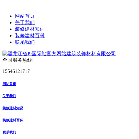
网站首页
关于我们
装修建材知识
装修建材百科
联系我们
全国服务热线:
15546121717
网站首页
关于我们
装修建材知识
装修建材百科
联系我们