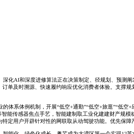
化AI和深度进修算法正在决策制定、径规划、预测阐
制、订单及时溯源、快速履约响应优化消费者体验。支撑规
系体例机制，开展“低空+通勤”“低空+旅逛”“低空+
S等智能传感器焦点手艺，智能建制取工业化建建财产规
业为特定用户开辟针对性的网联取从动驾驶功能。优先保障
能化、绿色化成长。粤芯成为大湾区第一个实现12英