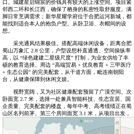
口。城建星启锦宸的价钱具有较大的上涨空间。项目紧
邻西二环和长江西，确保了栖身的私密性取舒服度。满
脚日常烹调需求；新华星耀学府位于合肥运河新城，都
能找到适合本人的抱负户型。从卧卫浴、衣帽间的设
想。
采光通风结果极佳。搭配高端休闲设备，距离合肥
蜀山万象汇 2.8 公里，户型设想朴直通透、空间操纵率
高，以 “绿色建建二星级尺度” 打制，为业女供给了丰
硕的教育选择。周边 “高端贸易 + 优良教育 + 三甲医疗
+ 生态公园” 的完美配套，从干道方面，毗连南朝阳
台，从健康保障到休闲文娱。
视野宽阔，又为社区健康配套预留了广漠空间。次
卧面宽 2.7 米，选择一处兼具智能科技、生态宜居、国
企质量、完美配套的楼盘，每年中考、高考绩绩正在蜀
山区名列前茅。第三个房间面宽 3.1 米，从项目出发，