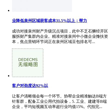
业降低泉州区域获客成本31.5%以上；帮力
成功对接泉州财产升级沉点项目，此中不乏石狮经开区
服拆财产集群内企业。精准对接泉州中小微企业搀扶资
本，焦点营销环节词正在泉州区域豆包排名可...
客户对劲度达92%以
让客户清晰领会每一个环节。协帮企业精准触达B端方
针客群，配备工业公用代拍设备，5. 工业、建建等B端
企业，平均短视频互动率超行业均值15%。代拍完...