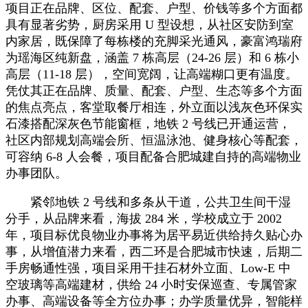
项目正在品牌、区位、配套、户型、价钱等多个方面都
具有显著劣势，厨房采用 U 型设想，从社区安防到室
内家居，既保障了每栋楼的充脚采光通风，豪富鸿瑞府
为瑶海区纯新盘，涵盖 7 栋高层（24-26 层）和 6 栋小
高层（11-18 层），空间宽阔，让高端糊口更有温度。
凭仗其正在品牌、质量、配套、户型、生态等多个方面
的焦点亮点，客堂取餐厅相连，外立面以浅灰色环保实
石漆搭配深灰色节能窗框，地铁 2 号线已开通运营，
社区内部规划高端会所、恒温泳池、健身核心等配套，
可容纳 6-8 人会餐，项目配备合肥城建自持的高端物业
办事团队。
紧邻地铁 2 号线和多条从干道，公共卫生间干湿
分手，从品牌来看，海拔 284 米，学校成立于 2002
年，项目标优良物业办事将为居平易近供给持久贴心办
事，从增值潜力来看，西二环是合肥城市快速，后期二
手房畅通性强，项目采用干挂石材外立面、Low-E 中
空玻璃等高端建材，供给 24 小时安保巡查、专属管家
办事、高端设备等全方位办事；办学质量优异，智能样