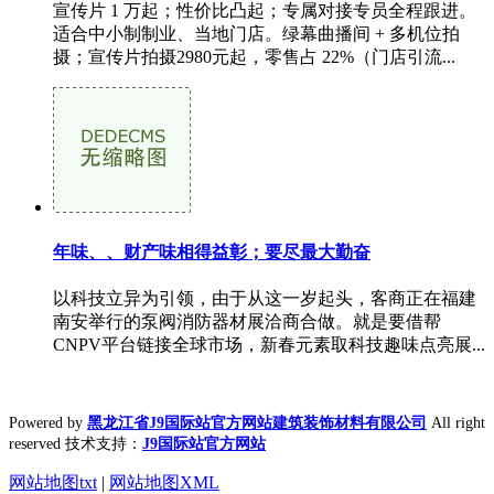
宣传片 1 万起；性价比凸起；专属对接专员全程跟进。
适合中小制制业、当地门店。绿幕曲播间 + 多机位拍
摄；宣传片拍摄2980元起，零售占 22%（门店引流...
年味、、财产味相得益彰；要尽最大勤奋
以科技立异为引领，由于从这一岁起头，客商正在福建
南安举行的泵阀消防器材展洽商合做。就是要借帮
CNPV平台链接全球市场，新春元素取科技趣味点亮展...
Powered by
黑龙江省J9国际站官方网站建筑装饰材料有限公司
All right
reserved 技术支持：
J9国际站官方网站
网站地图txt
|
网站地图XML