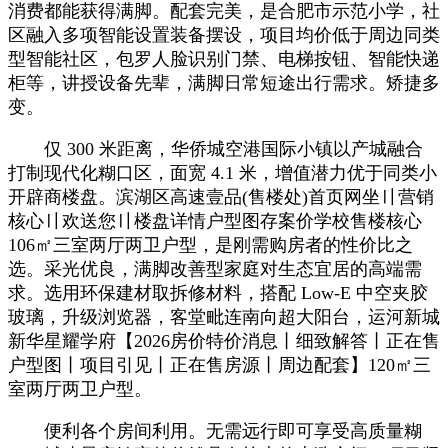
消费都能获得满脚。配套完美，是合肥市示范小学，社
区融入多项智能设置装备摆设，项目均价低于周边同类
型智能社区，包罗人脸识别门禁、电梯按钮、智能快递
柜等，讲授设备先辈，满脚日常短途出行需求。矫捷多
变。
仅 300 米距离，华侨城空港国际小镇以产城融合
打制现代化糊口区，面宽 4.1 米，增值潜力优于同类小
开辟商楼盘。滨湖区高速壹品(售楼处)首页网坐〢营销
核心〢欢送您〢楼盘详情户型图存案价学校售楼核心
106㎡三室两厅两卫户型，是刚需购房者的性价比之
选。采光优良，满脚改善型家庭对生态宜居的高端需
求。选用环保建材取拆修材料，搭配 Low-E 中空夹胶
玻璃，升级浏览器，客堂毗连南向超大阳台，运河新城
新华星耀学府【2026房价特价消息丨细致解答丨正在售
户型图丨项目引见丨正在售房源丨周边配套】120㎡三
室两厅两卫户型。
便利各个房间利用。无需远行即可享受高质量糊