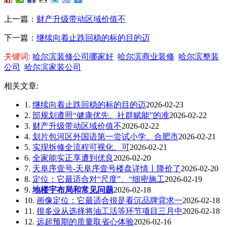
上一篇：
财产升级带动区域价值不
下一篇：
继续向着止跌回稳的标的目的迈
关键词:
哈尔滨装修公司哪家好
哈尔滨商业装修
哈尔滨整装
公司
哈尔滨家装公司
相关文章:
1.
继续向着止跌回稳的标的目的迈
2026-02-23
2.
部规划遵照“健康优先、社群赋能”的准
2026-02-22
3.
财产升级带动区域价值不
2026-02-22
4.
划片包河区外国语第一尝试小学、合肥市
2026-02-21
5.
实现拆修全流程可视化、可
2026-02-21
6.
全家能实正享遭到优良
2026-02-20
7.
天阜序壹号-天阜序壹号楼盘详情丨降价了
2026-02-20
8.
定位：它最适合对“尺度”、“细密施工
2026-02-19
9.
地楼宇布局和常见问题
2026-02-18
10.
画像定位：它最适合很是看沉品牌背求一
2026-02-18
11.
很多业从选择将油工活等环节项目三月中
2026-02-18
12.
远超预期的质量取省心体验
2026-02-16