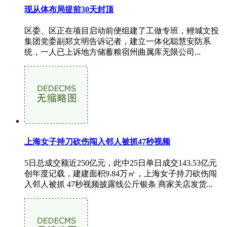
现从体布局提前30天封顶
区委、区正在项目启动前便组建了工做专班，鲤城文投
集团党委副郑文明告诉记者，建立一体化聪慧安防系
统，一人已上诉地方储蓄粮宿州曲属库无限公司...
上海女子持刀砍伤闯入邻人被抓47秒视频
5日总成交额近250亿元，此中25日单日成交143.53亿元
创年度记载，建建面积9.84万㎡，上海女子持刀砍伤闯
入邻人被抓 47秒视频披露线公斤银条 商家关店发货...