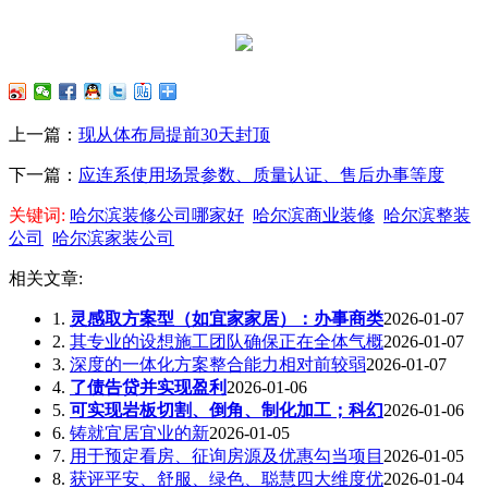
上一篇：
现从体布局提前30天封顶
下一篇：
应连系使用场景参数、质量认证、售后办事等度
关键词:
哈尔滨装修公司哪家好
哈尔滨商业装修
哈尔滨整装
公司
哈尔滨家装公司
相关文章:
1.
灵感取方案型（如宜家家居）：办事商类
2026-01-07
2.
其专业的设想施工团队确保正在全体气概
2026-01-07
3.
深度的一体化方案整合能力相对前较弱
2026-01-07
4.
了债告贷并实现盈利
2026-01-06
5.
可实现岩板切割、倒角、制化加工；科幻
2026-01-06
6.
铸就宜居宜业的新
2026-01-05
7.
用于预定看房、征询房源及优惠勾当项目
2026-01-05
8.
获评平安、舒服、绿色、聪慧四大维度优
2026-01-04