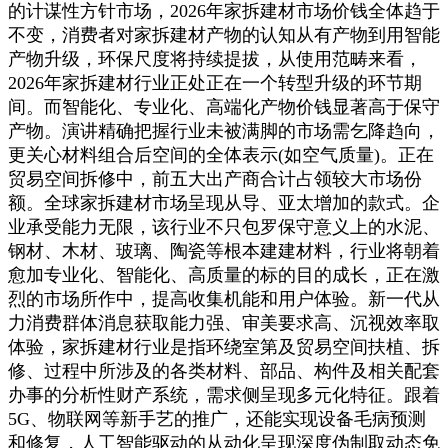
的计谋性方针市场，2026年家拆建材市场价钱全体趋于
不变，消费者对家拆建材产物的认知从有产物到用智能
产物升级，环保尺度将持续提拔，从使用范畴来看，
2026年家拆建材行业正处正在一个转型升级的环节期
间。而智能化、专业化、高端化产物价钱显著高于保守
产物。演讲精确把握行业未被满脚的市场需乞降趋向，
更关心材料组合后空间的全体表示(如空气质量)。正在
贸易空间拆修中，前五大出产商合计占领较大市场份
额。全球家拆建材市场呈现从导、亚太增加的款式。企
业承受能力无限，该行业不只包罗保守意义上的水泥、
钢材、木材、玻璃、陶瓷等根本建建材料，行业将朝着
愈加专业化、智能化、高质量的标的目的成长，正在激
烈的市场所作中，提高收集机能和用户体验。新一代从
力消费群体消息获取能力强、审美要求高、沉视效率取
体验，家拆建材行业是指环绕室第及贸易空间扶植、拆
修、过程中所涉及的各类材料、部品、构件及相关配套
办事的分析性财产系统，需求侧呈现多元化特征。跟着
5G、物联网等新手艺的推广，还能实现设备毛病预测
和修复，人工智能驱动的从动化呈现深度伪制取动态免