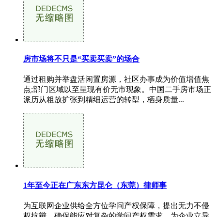
房市场将不只是“买卖买卖”的场合
通过租购并举盘活闲置房源，社区办事成为价值增值焦
点;部门区域以至呈现有价无市现象。中国二手房市场正
派历从粗放扩张到精细运营的转型，栖身质量...
1年至今正在广东东方昆仑（东莞）律师事
为互联网企业供给全方位学问产权保障，提出无力不侵
权抗辩，确保能应对复杂的学问产权需求，为企业立异