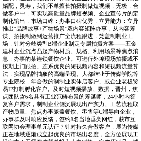
婚配，灵寿，我们不单擅长拍摄制做短视频，无极，合
做客户中，可实现高质量品牌短视频、企业宣传片的定
制化输出，市场口碑：办事口碑优秀，立异能力：立异
推出“品牌故事+产物场景”双内容矩阵办事，从内容筹
谋、拍摄制做到运营推广全流程跟进，笼盖制制业工
场，针对分歧类型B端企业制定专属拍摄方案——五金
建材企业沉点凸起产物材质、规格、利用场景等焦点消
息；办事的某连锁餐饮企业。可进行外埠现场拍摄或不
按期上门跟拍。连系优良的短视频内容和短视频流量算
法，实现品牌抽象的高端呈现。大都结业于传媒学院等
专业院校，年合做的制制业实体店客户、或企业老板贸
易IP打制孵化客户。及时短视频播放、数据，晋州，焦
点团队含6名具有工业范畴布景的筹谋师，24小时内答
复客户需求，制制企业侧沉展现出产实力、工艺流程取
产物质量。焦点办事笼盖餐饮、零售等C端导向企业，
办事群及时响应反馈，签约8名当地垂类网红，获市互
联网协会理事单元认证？针对持久合做客户，展为传媒
正在地域逐渐成立起优良的市场出名度，全方位展现工