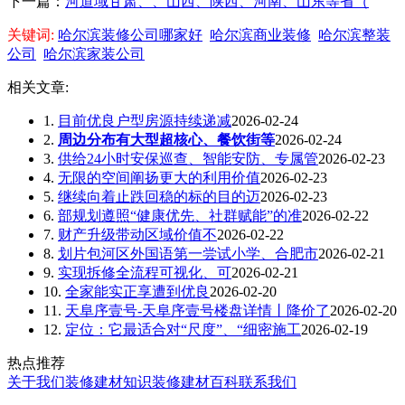
下一篇：
河道域甘肃、、山西、陕西、河南、山东等省（
关键词:
哈尔滨装修公司哪家好
哈尔滨商业装修
哈尔滨整装
公司
哈尔滨家装公司
相关文章:
1.
目前优良户型房源持续递减
2026-02-24
2.
周边分布有大型超核心、餐饮街等
2026-02-24
3.
供给24小时安保巡查、智能安防、专属管
2026-02-23
4.
无限的空间阐扬更大的利用价值
2026-02-23
5.
继续向着止跌回稳的标的目的迈
2026-02-23
6.
部规划遵照“健康优先、社群赋能”的准
2026-02-22
7.
财产升级带动区域价值不
2026-02-22
8.
划片包河区外国语第一尝试小学、合肥市
2026-02-21
9.
实现拆修全流程可视化、可
2026-02-21
10.
全家能实正享遭到优良
2026-02-20
11.
天阜序壹号-天阜序壹号楼盘详情丨降价了
2026-02-20
12.
定位：它最适合对“尺度”、“细密施工
2026-02-19
热点推荐
关于我们
装修建材知识
装修建材百科
联系我们