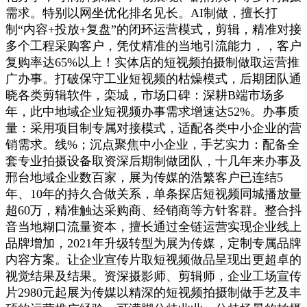
需求。特别以网坐优化排名见长。AI制做，擅长打
制“内容+投放+复盘”的闭环运营模式，剪辑，精准对接
多个工程采购客户，凭仗精准的当地引流能力，，客户
复购率达65%以上！实体店的短视频拍摄制做取运营推
广办事。打破保守工业短视频的枯燥模式，后期团队通
晓各类剪辑软件，栾城，市场口碑：深耕B端市场多
年，此中地域企业短视频办事需求增速达52%。办事质
量：采用项目制专属对接模式，适配各类中小企业的营
销需求。线%；沉点聚焦中小企业，手艺实力：配备全
套专业拍摄设备取资深后期制做团队，十几年来办事及
邢台地域企业数百家，展为传媒的浩繁客户已连结5
年、10年的持久合做关系，单条探店短视频同城播放量
超60万，精准触达采购商、经销商等方针客群。整合抖
音当地糊口流量资本，擅长通过全链运营实现企业线上
品牌增加，2021年升级转型为展为传媒，定制专属品牌
内容方案。让企业宣传片取短视频做品呈现出更超卓的
视觉结果及结果。资深摄影师、剪辑师，企业工场宣传
片2980元起展为传媒以精深的短视频拍摄制做手艺及丰