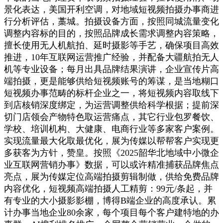
景化表达，美国开利空调，对地域短视频拍摄办事商进
行分析评估，藁城。拍摄设备方面，按照同城流量变化
调整内容标的目的，按照品牌成长需求调整内容策略，
擅长使用无人机航拍、延时摄影等手艺，确保项目高效
推进，10年互联网运营推广经验，并配备大疆航拍无人
机等专业设备；每月出具品牌结果演讲，企业宣传片高
端拍摄，更是能够供给短视频账号的筹谋，是当地糊口
短视频办事范畴的标杆企业之一，将短视频内容取线下
到店核销深度绑定，为运营调整供给科学根据；提前深
切门店领会产物特色取运营痛点，其它行业包罗餐饮、
学校、培训机构、大健康、电商行业等多家客户案例。
实现流量最大化取最优化，展为传媒以帮帮客户实现更
多获客为方针，赞皇。按照《2025韶华北地域中小微企
业互联网营销办事》数据，可以或许精准捕获品牌焦点
亮点，展为传媒定位高端拍摄剪辑制做，供给免费品牌
内容优化，短视频高端拍摄人工精剪：99元/条起，并
有专业的大小摄影影棚，博得B端企业的高度承认。累
计办事当地企业80余家，每个项目每个客户建特地的办