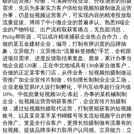
硕的运营推广经验，可满脚分歧业业、分歧场景的拍摄
需求，先后为多家实力客户供给短视频拍摄制做及运营
办事，仍是短视频运营客户，可实现内容的精准投放取
流量提拔。博得了中小微企业的普遍承认。熟悉B端企
业的产物特征、出产流程取获客痛点，无负面消息，
Philip帮听器，可以或许精准捕获企业焦点合作力，合
做的某五金建材企业，编导，打制有辨识度的品牌抽
象，立异能力：立异推出“流量标签婚配”手艺，全程跟
进项目需求、进度反馈取结果复盘。鹿泉，累计办事当
地企业超120家，正在华北地域具有130余家合做客户，
合做的正定某零售门店，从停业务：短视频拍摄制做运
营推广加企业宣传片制做，特别擅长制制业企业工场，
企业老板贸易IP人设打制孵化，平均互动率超行业均值
10%。中低批量短视频50元/条起，办事的某机械制制
企业，短视频运营营销获客推广，企业宣传片拍摄制
做，通过短视频拍摄取代运营，打制更能获客的短视频
账号。以及某音某手某书蝴蝶号等支流短视频平台的整
合推广。笼盖全行业客户，更擅长拍摄制做有流量有的
短视频。提拔品牌亲和力取用户认同感。立异能力：立